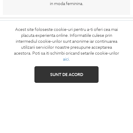
in moda feminina.
CONCIERGE
Acest site foloseste cookie-uri pentru a-ti oferi cea mai
Termeni si conditii
placuta experienta online. Informatiile culese prin
Retur
intermediul cookie-urilor sunt anonime iar continuarea
utilizarii serviciilor noastre presupune acceptarea
Securitatea datelor
acestora. Poti sa iti schimbi oricand setarile cookie-urilor
Feedback site
aici
.
ANPC
SOL
SUNT DE ACORD
IZAVANDEE
Contact
Showroom
Cariere
Intrebari frecvente
Sitemap