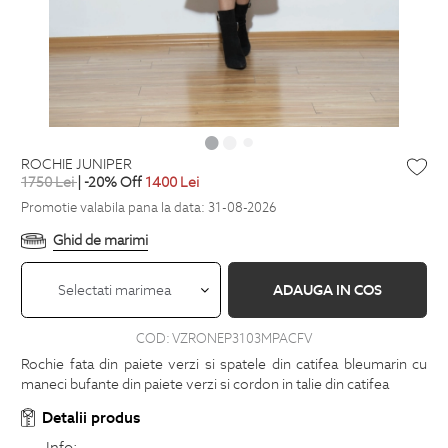
ROCHIE JUNIPER
1750
Lei
| -20% Off
1400
Lei
Promotie valabila pana la data: 31-08-2026
Ghid de marimi
Selectati marimea
ADAUGA IN COS
COD:
VZRONEP3103MPACFV
Rochie fata din paiete verzi si spatele din catifea bleumarin cu
maneci bufante din paiete verzi si cordon in talie din catifea
Detalii produs
Info: