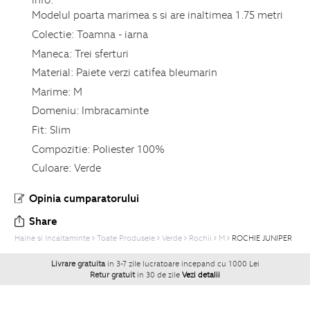
Modelul poarta marimea s si are inaltimea 1.75 metri
Colectie:
Toamna - iarna
Maneca:
Trei sferturi
Material:
Paiete verzi catifea bleumarin
Marime:
M
Domeniu:
Imbracaminte
Fit:
Slim
Compozitie:
Poliester 100%
Culoare:
Verde
Opinia cumparatorului
Share
Haine si Incaltaminte
Toate Produsele
Verde
Rochii
M
ROCHIE JUNIPER
Livrare gratuita
in 3-7 zile lucratoare incepand cu 1000 Lei
Retur gratuit
in 30 de zile
Vezi detalii