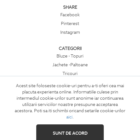
SHARE
Facebook
Pinterest
Instagram
CATEGORII
Bluze - Topuri
Jachete -Paltoane
Tricouri
Rochii
Acest site foloseste cookie-uri pentru a-ti oferi cea mai
Compleuri
placuta experienta online. Informatiile culese prin
intermediul cookie-urilor sunt anonime iar continuarea
Pantaloni
utilizarii serviciilor noastre presupune acceptarea
Accesorii
acestora. Poti sa iti schimbi oricand setarile cookie-urilor
aici
.
SUNT DE ACORD