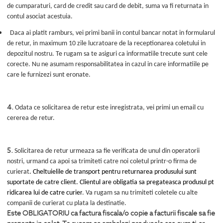
de cumparaturi, card de credit sau card de debit, suma va fi returnata in
contul asociat acestuia.
Daca ai platit ramburs, vei primi banii in contul bancar notat in formularul
de retur, in maximum 10 zile lucratoare de la receptionarea coletului in
depozitul nostru. Te rugam sa te asiguri ca informatiile trecute sunt cele
corecte. Nu ne asumam responsabilitatea in cazul in care informatiile pe
care le furnizezi sunt eronate.
4.
Odata ce solicitarea de retur este inregistrata, vei primi un email cu
cererea de retur.
5.
Solicitarea de retur urmeaza sa fie verificata de unul din operatorii
nostri, urmand ca apoi sa trimiteti catre noi coletul printr-o firma de
curierat
.
Cheltuielile de transport pentru returnarea produsului sunt
suportate de catre client. Clientul are obligatia sa pregateasca produsul pt
ridicarea lui de catre curier
. Va rugam sa nu trimiteti coletele cu alte
companii de curierat cu plata la destinatie.
Este OBLIGATORIU ca factura fiscala/o copie a facturii fiscale sa fie