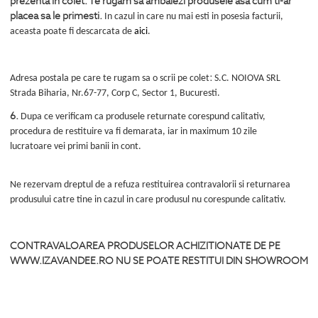
prezenta in colet. Te rugam sa ambalezi produsele asa cum ti-ar
placea sa le primesti.
In cazul in care nu mai esti in posesia facturii,
aceasta poate fi descarcata de
aici
.
:
Adresa postala pe care te rugam sa o scrii pe colet
S.C. NOIOVA SRL
Strada Biharia, Nr.67-77, Corp C, Sector 1, Bucuresti.
6.
Dupa ce verificam ca produsele returnate corespund calitativ,
procedura de restituire va fi demarata, iar in maximum 10 zile
lucratoare vei primi banii in cont.
Ne rezervam dreptul de a refuza restituirea contravalorii si returnarea
produsului catre tine in cazul in care produsul nu corespunde calitativ.
CONTRAVALOAREA PRODUSELOR ACHIZITIONATE DE PE
WWW.IZAVANDEE.RO NU SE POATE RESTITUI DIN SHOWROOM