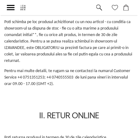
Poti schimba pe loc produsul achizitionat cu un nou articol - cu conditia ca
showroom-ul sa dispuna de stoc - fie cu o alta marime a produsului
comandat initial**, fie cu orice alt produs, in termen de 30 de zile
calendaristice. Pentru a se putea realiza schimbul in showroom-ul
IZAVANDEE, este OBLIGATORIU sa prezinti factura pe care ai primit-o in
colet, iar valoarea produsului ales sa fie cel putin egala cu cea a produsului
returnat.
Pentru mai multe detalii, te rugam sa ne contactezi la numarul Customer
Service
+4 0751351253; +4 0740555503
de luni pana vineri in intervalul
orar 09.00 - 17.00 (GMT +2).
II. RETUR ONLINE
Poti returna produsul in termen de 30 de zile calendaristice.