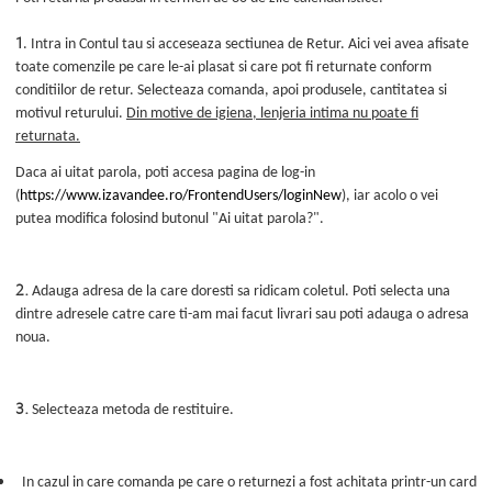
1
. Intra in Contul tau si acceseaza sectiunea de Retur. Aici vei avea afisate
toate comenzile pe care le-ai plasat si care pot fi returnate conform
conditiilor de retur. Selecteaza comanda, apoi produsele, cantitatea si
motivul returului.
Din motive de igiena, lenjeria intima nu poate fi
returnata.
Daca ai uitat parola, poti accesa pagina de log-in
(
https://www.izavandee.ro/FrontendUsers/loginNew
), iar acolo o vei
putea modifica folosind butonul "Ai uitat parola?".
2.
Adauga adresa de la care doresti sa ridicam coletul. Poti selecta una
dintre adresele catre care ti-am mai facut livrari sau poti adauga o adresa
noua.
3.
Selecteaza metoda de restituire.
In cazul in care comanda pe care o returnezi a fost achitata printr-un card