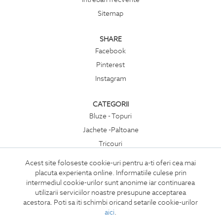
Sitemap
SHARE
Facebook
Pinterest
Instagram
CATEGORII
Bluze - Topuri
Jachete -Paltoane
Tricouri
Rochii
Acest site foloseste cookie-uri pentru a-ti oferi cea mai
Compleuri
placuta experienta online. Informatiile culese prin
intermediul cookie-urilor sunt anonime iar continuarea
Pantaloni
utilizarii serviciilor noastre presupune acceptarea
Accesorii
acestora. Poti sa iti schimbi oricand setarile cookie-urilor
aici
.