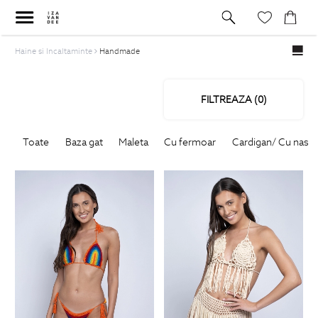
Haine si Incaltaminte
Handmade
FILTREAZA (
0
)
Toate
Baza gat
Maleta
Cu fermoar
Cardigan/ Cu nastu