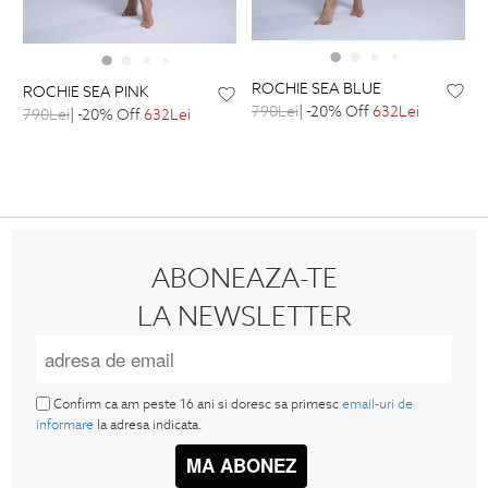
ROCHIE SEA BLUE
ROCHIE SEA PINK
790Lei
| -20% Off
632Lei
790Lei
| -20% Off
632Lei
ABONEAZA-TE
LA NEWSLETTER
Confirm ca am peste 16 ani si doresc sa primesc
email-uri de
informare
la adresa indicata.
MA ABONEZ