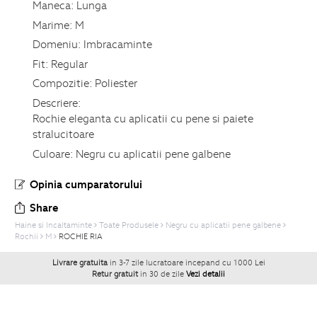
Maneca:
Lunga
Marime:
M
Domeniu:
Imbracaminte
Fit:
Regular
Compozitie:
Poliester
Descriere:
Rochie eleganta cu aplicatii cu pene si paiete
stralucitoare
Culoare:
Negru cu aplicatii pene galbene
Opinia cumparatorului
Share
Haine si Incaltaminte
Toate Produsele
Negru cu aplicatii pene galbene
Rochii
M
ROCHIE RIA
Livrare gratuita
in 3-7 zile lucratoare incepand cu 1000 Lei
Retur gratuit
in 30 de zile
Vezi detalii