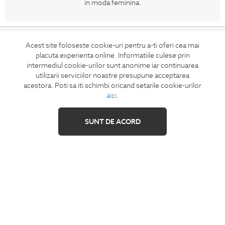
in moda feminina.
CONCIERGE
Acest site foloseste cookie-uri pentru a-ti oferi cea mai
Termeni si conditii
placuta experienta online. Informatiile culese prin
intermediul cookie-urilor sunt anonime iar continuarea
Retur
utilizarii serviciilor noastre presupune acceptarea
Securitatea datelor
acestora. Poti sa iti schimbi oricand setarile cookie-urilor
Feedback site
aici
.
ANPC
SUNT DE ACORD
SOL
IZAVANDEE
Contact
Showroom
Cariere
Intrebari frecvente
Sitemap