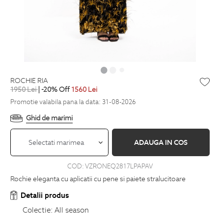
ROCHIE RIA
1950
Lei
| -20% Off
1560
Lei
Promotie valabila pana la data: 31-08-2026
Ghid de marimi
Selectati marimea
ADAUGA IN COS
COD:
VZRONEQ2817LPAPAV
Rochie eleganta cu aplicatii cu pene si paiete stralucitoare
Detalii produs
Colectie:
All season