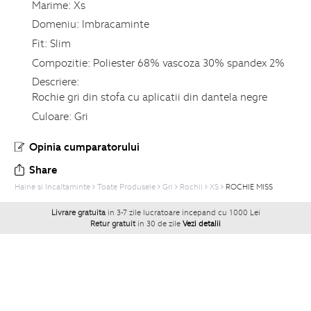
Marime:
Xs
Domeniu:
Imbracaminte
Fit:
Slim
Compozitie:
Poliester 68% vascoza 30% spandex 2%
Descriere:
Rochie gri din stofa cu aplicatii din dantela negre
Culoare:
Gri
Opinia cumparatorului
Share
Haine si Incaltaminte
Toate Produsele
Gri
Rochii
XS
ROCHIE MISS
Livrare gratuita
in 3-7 zile lucratoare incepand cu 1000 Lei
Retur gratuit
in 30 de zile
Vezi detalii