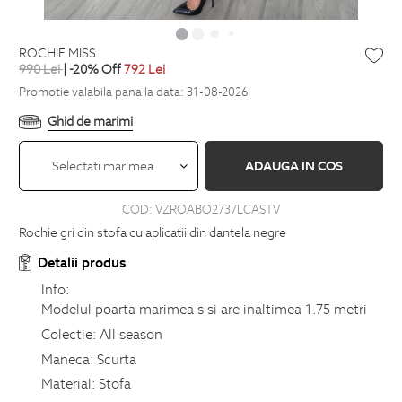
ROCHIE MISS
990
Lei
| -20% Off
792
Lei
Promotie valabila pana la data: 31-08-2026
Ghid de marimi
Selectati marimea
ADAUGA IN COS
COD:
VZROABO2737LCASTV
Rochie gri din stofa cu aplicatii din dantela negre
Detalii produs
Info:
Modelul poarta marimea s si are inaltimea 1.75 metri
Colectie:
All season
Maneca:
Scurta
Material:
Stofa