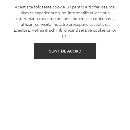
Acest site foloseste cookie-uri pentru a-ti oferi cea mai
CONCIERGE
placuta experienta online. Informatiile culese prin
Termeni si conditii
intermediul cookie-urilor sunt anonime iar continuarea
Retur
utilizarii serviciilor noastre presupune acceptarea
acestora. Poti sa iti schimbi oricand setarile cookie-urilor
Securitatea datelor
aici
.
Feedback site
ANPC
SUNT DE ACORD
SOL
IZAVANDEE
Contact
Showroom
Cariere
Intrebari frecvente
Sitemap
SHARE