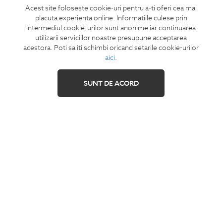
Acest site foloseste cookie-uri pentru a-ti oferi cea mai
CONCIERGE
placuta experienta online. Informatiile culese prin
Termeni si conditii
intermediul cookie-urilor sunt anonime iar continuarea
Retur
utilizarii serviciilor noastre presupune acceptarea
acestora. Poti sa iti schimbi oricand setarile cookie-urilor
Securitatea datelor
aici
.
Feedback site
ANPC
SUNT DE ACORD
SOL
IZAVANDEE
Contact
Showroom
Cariere
Intrebari frecvente
Sitemap
SHARE