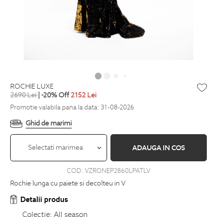
ROCHIE LUXE
2690
Lei
| -20% Off
2152
Lei
Promotie valabila pana la data: 31-08-2026
Ghid de marimi
Selectati marimea
ADAUGA IN COS
COD:
VZRONEP2860LPATLV
Rochie lunga cu paiete si decolteu in V
Detalii produs
Colectie:
All season