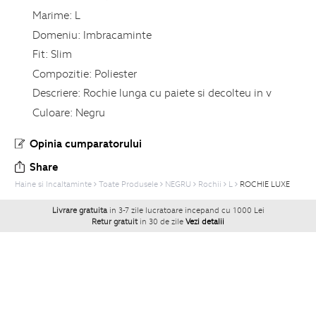
Marime:
L
Domeniu:
Imbracaminte
Fit:
Slim
Compozitie:
Poliester
Descriere:
Rochie lunga cu paiete si decolteu in v
Culoare:
Negru
Opinia cumparatorului
Share
Haine si Incaltaminte
Toate Produsele
NEGRU
Rochii
L
ROCHIE LUXE
Livrare gratuita
in 3-7 zile lucratoare incepand cu 1000 Lei
Retur gratuit
in 30 de zile
Vezi detalii