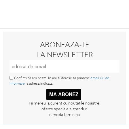
ABONEAZA-TE
LA NEWSLETTER
Confirm ca am peste 16 ani si doresc sa primesc
email-uri de
informare
la adresa indicata.
MA ABONEZ
Fii mereu la curent cu noutatile noastre,
oferte speciale si trenduri
in moda feminina.