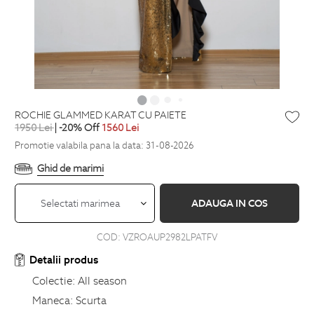
ROCHIE GLAMMED KARAT CU PAIETE
1950
Lei
| -20% Off
1560
Lei
Promotie valabila pana la data: 31-08-2026
Ghid de marimi
Selectati marimea
ADAUGA IN COS
COD:
VZROAUP2982LPATFV
Detalii produs
Colectie:
All season
Maneca:
Scurta