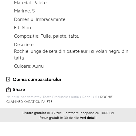
Material:
Paiete
Marime:
S
Domeniu:
Imbracaminte
Fit:
Slim
Compozitie:
Tulle, paiete, tafta
Descriere:
Rochie lunga de sera din paiete aurii si volan negru din
tafta
Culoare:
Auriu
Opinia cumparatorului
Share
Haine si Incaltaminte
Toate Produsele
auriu
Rochii
S
ROCHIE
GLAMMED KARAT CU PAIETE
Livrare gratuita
in 3-7 zile lucratoare incepand cu 1000 Lei
Retur gratuit
in 30 de zile
Vezi detalii