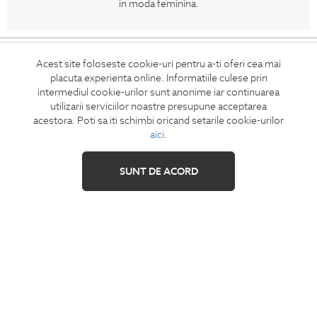
in moda feminina.
CONCIERGE
Acest site foloseste cookie-uri pentru a-ti oferi cea mai
Termeni si conditii
placuta experienta online. Informatiile culese prin
intermediul cookie-urilor sunt anonime iar continuarea
Retur
utilizarii serviciilor noastre presupune acceptarea
Securitatea datelor
acestora. Poti sa iti schimbi oricand setarile cookie-urilor
Feedback site
aici
.
ANPC
SUNT DE ACORD
SOL
IZAVANDEE
Contact
Showroom
Cariere
Intrebari frecvente
Sitemap