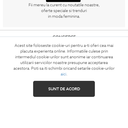
Fii mereu la curent cu noutatile noastre,
oferte speciale si trenduri
in moda feminina.
CONCIERGE
Termeni si conditii
Acest site foloseste cookie-uri pentru a-ti oferi cea mai
placuta experienta online. Informatiile culese prin
Retur
intermediul cookie-urilor sunt anonime iar continuarea
Securitatea datelor
utilizarii serviciilor noastre presupune acceptarea
Feedback site
acestora. Poti sa iti schimbi oricand setarile cookie-urilor
aici
.
ANPC
SOL
SUNT DE ACORD
IZAVANDEE
Contact
Showroom
Cariere