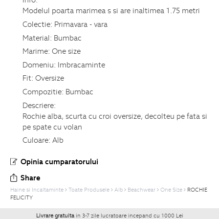
Modelul poarta marimea s si are inaltimea 1.75 metri
Colectie:
Primavara - vara
Material:
Bumbac
Marime:
One size
Domeniu:
Imbracaminte
Fit:
Oversize
Compozitie:
Bumbac
Descriere:
Rochie alba, scurta cu croi oversize, decolteu pe fata si
pe spate cu volan
Culoare:
Alb
Opinia cumparatorului
Share
Haine si Incaltaminte
Toate Produsele
Alb
Beachwear
One Size
ROCHIE
FELICITY
Livrare gratuita
in 3-7 zile lucratoare incepand cu 1000 Lei