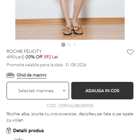
ROCHIE FELICITY
490
Lei
| -20% Off
392
Lei
Promotie valabila pana la data: 31-08-2026
Ghid de marimi
Selectati marimea
ADAUGA IN COS
COD:
VZROALSBU00035
Rochie alba, scurta cu croi oversize, decolteu pe fata si pe spate
cu volan
Detalii produs
Info: