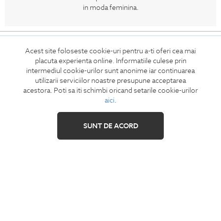
in moda feminina.
CONCIERGE
Acest site foloseste cookie-uri pentru a-ti oferi cea mai
Termeni si conditii
placuta experienta online. Informatiile culese prin
Retur
intermediul cookie-urilor sunt anonime iar continuarea
utilizarii serviciilor noastre presupune acceptarea
Securitatea datelor
acestora. Poti sa iti schimbi oricand setarile cookie-urilor
Feedback site
aici
.
ANPC
SOL
SUNT DE ACORD
IZAVANDEE
Contact
Showroom
Cariere
Intrebari frecvente
Sitemap