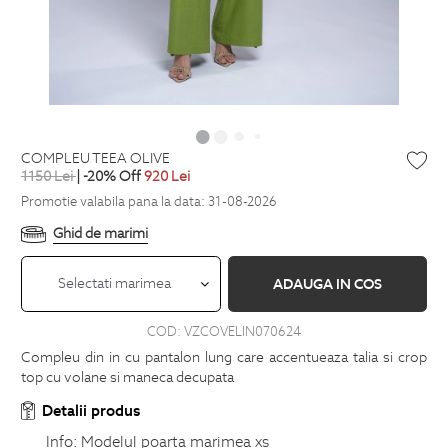
COMPLEU TEEA OLIVE
1150
Lei
| -20% Off
920
Lei
Promotie valabila pana la data: 31-08-2026
Ghid de marimi
Selectati marimea
ADAUGA IN COS
COD:
VZCOVELIN070624
Compleu din in cu pantalon lung care accentueaza talia si crop
top cu volane si maneca decupata
Detalii produs
Info:
Modelul poarta marimea xs