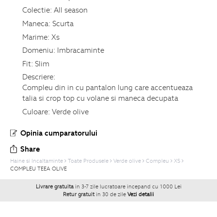
Colectie:
All season
Maneca:
Scurta
Marime:
Xs
Domeniu:
Imbracaminte
Fit:
Slim
Descriere:
Compleu din in cu pantalon lung care accentueaza
talia si crop top cu volane si maneca decupata
Culoare:
Verde olive
Opinia cumparatorului
Share
Haine si Incaltaminte
Toate Produsele
Verde olive
Compleu
XS
COMPLEU TEEA OLIVE
Livrare gratuita
in 3-7 zile lucratoare incepand cu 1000 Lei
Retur gratuit
in 30 de zile
Vezi detalii