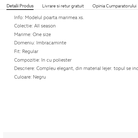
Detalii Produs
Livrare si retur gratuit
Opinia Cumparatorului
Info:
Modelul poarta marimea xs.
Colectie:
All season
Marime:
One size
Domeniu:
Imbracaminte
Fit:
Regular
Compozitie:
In cu poliester
Descriere:
Compleu elegant, din material lejer. topul se in
Culoare:
Negru