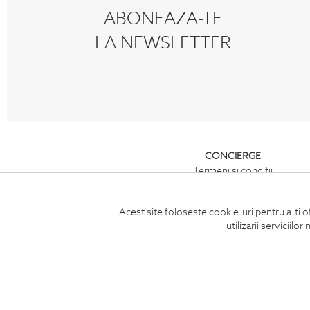
ABONEAZA-TE
LA NEWSLETTER
CONCIERGE
Termeni si conditii
Retur
Securitatea datelor
Acest site foloseste cookie-uri pentru a-ti o
Feedback site
utilizarii serviciil
ANPC
SOL