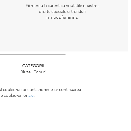
Fii mereu la curent cu noutatile noastre,
oferte speciale si trenduri
in moda feminina.
CATEGORII
Bluze - Topuri
Jachete -Paltoane
Tricouri
iul cookie-urilor sunt anonime iar continuarea
Rochii
ile cookie-urilor
aici
.
Compleuri
Pantaloni
Accesorii