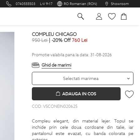
0740555503
L-V 9-17
RO Romanian (RON)
Showroom
na
COMPLEU CHICAGO
950
Lei
| -20% Off
760
Lei
Promotie valabila pana la data: 31-08-2026
Ghid de marimi
Selectati marimea
ADAUGA IN COS
COD:
VSCONEIN020625
Compleu elegant, din material lejer. Topul se
inchide prin cele doua cordoane din talie, iar
pantalonul este evazat, cu banda colorata pe
exterior.