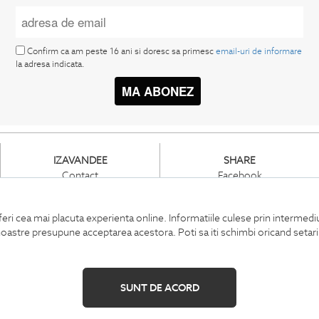
Confirm ca am peste 16 ani si doresc sa primesc
email-uri de informare
la adresa indicata.
MA ABONEZ
IZAVANDEE
SHARE
Contact
Facebook
Showroom
Pinterest
Cariere
Instagram
feri cea mai placuta experienta online. Informatiile culese prin intermed
Intrebari frecvente
or noastre presupune acceptarea acestora. Poti sa iti schimbi oricand setar
Sitemap
SUNT DE ACORD