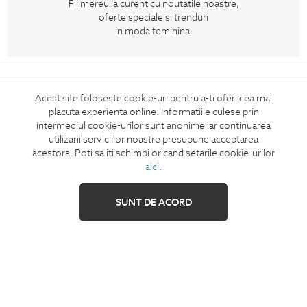
Fii mereu la curent cu noutatile noastre,
oferte speciale si trenduri
in moda feminina.
CONCIERGE
Termeni si conditii
Acest site foloseste cookie-uri pentru a-ti oferi cea mai
placuta experienta online. Informatiile culese prin
Retur
intermediul cookie-urilor sunt anonime iar continuarea
Securitatea datelor
utilizarii serviciilor noastre presupune acceptarea
acestora. Poti sa iti schimbi oricand setarile cookie-urilor
Feedback site
aici
.
ANPC
SOL
SUNT DE ACORD
IZAVANDEE
Contact
Showroom
Cariere
Intrebari frecvente