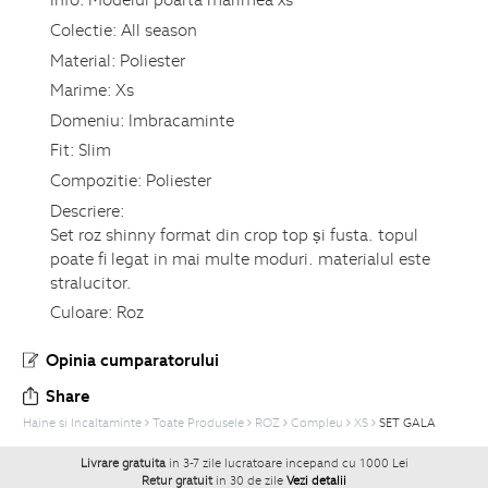
Colectie:
All season
Material:
Poliester
Marime:
Xs
Domeniu:
Imbracaminte
Fit:
Slim
Compozitie:
Poliester
Descriere:
Set roz shinny format din crop top și fusta. topul
poate fi legat in mai multe moduri. materialul este
stralucitor.
Culoare:
Roz
Opinia cumparatorului
Share
Haine si Incaltaminte
Toate Produsele
ROZ
Compleu
XS
SET GALA
Livrare gratuita
in 3-7 zile lucratoare incepand cu 1000 Lei
Retur gratuit
in 30 de zile
Vezi detalii