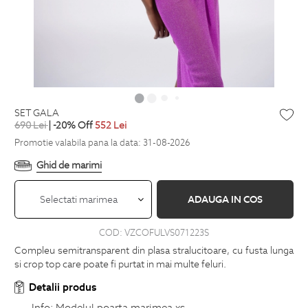
SET GALA
690
Lei
| -20% Off
552
Lei
Promotie valabila pana la data: 31-08-2026
Ghid de marimi
Selectati marimea
ADAUGA IN COS
COD:
VZCOFULVS071223S
Compleu semitransparent din plasa stralucitoare, cu fusta lunga
si crop top care poate fi purtat in mai multe feluri.
Detalii produs
Info:
Modelul poarta marimea xs