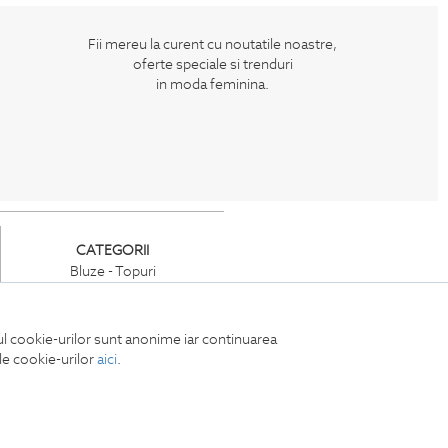
Fii mereu la curent cu noutatile noastre,
oferte speciale si trenduri
in moda feminina.
CATEGORII
Bluze - Topuri
Jachete -Paltoane
Tricouri
Rochii
iul cookie-urilor sunt anonime iar continuarea
Compleuri
ile cookie-urilor
aici
.
Pantaloni
Accesorii