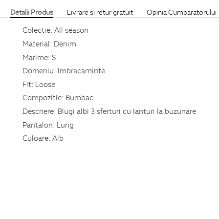
Detalii Produs
Livrare si retur gratuit
Opinia Cumparatorului
Colectie:
All season
Material:
Denim
Marime:
S
Domeniu:
Imbracaminte
Fit:
Loose
Compozitie:
Bumbac
Descriere:
Blugi albi 3 sferturi cu lanturi la buzunare
Pantalon:
Lung
Culoare:
Alb