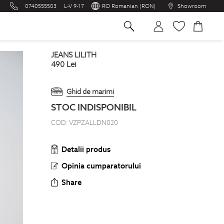
0740555503
L-V 9-17
RO Romanian (RON)
Showroom
na
JEANS LILITH
490
Lei
Ghid de marimi
STOC INDISPONIBIL
COD:
VZPZALLDN020
Detalii produs
Opinia cumparatorului
Share