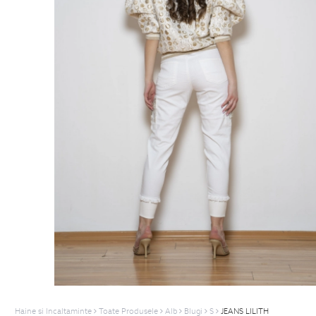
Haine si Incaltaminte
Toate Produsele
Alb
Blugi
S
JEANS LILITH