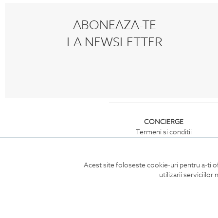
ABONEAZA-TE
LA NEWSLETTER
CONCIERGE
Termeni si conditii
Retur
Securitatea datelor
Feedback site
Acest site foloseste cookie-uri pentru a-ti o
ANPC
utilizarii serviciil
SOL