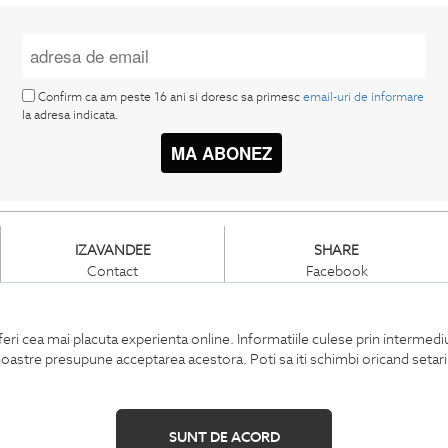
Confirm ca am peste 16 ani si doresc sa primesc
email-uri de informare
la adresa indicata.
MA ABONEZ
IZAVANDEE
SHARE
Contact
Facebook
Showroom
Pinterest
Cariere
Instagram
Intrebari frecvente
feri cea mai placuta experienta online. Informatiile culese prin intermed
Sitemap
or noastre presupune acceptarea acestora. Poti sa iti schimbi oricand setar
SUNT DE ACORD