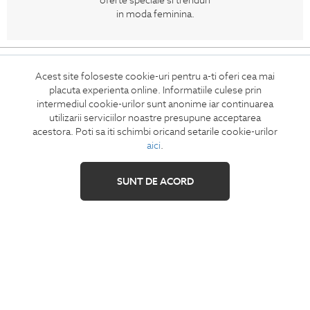
oferte speciale si trenduri
in moda feminina.
CONCIERGE
Acest site foloseste cookie-uri pentru a-ti oferi cea mai
Termeni si conditii
placuta experienta online. Informatiile culese prin
Retur
intermediul cookie-urilor sunt anonime iar continuarea
utilizarii serviciilor noastre presupune acceptarea
Securitatea datelor
acestora. Poti sa iti schimbi oricand setarile cookie-urilor
Feedback site
aici
.
ANPC
SOL
SUNT DE ACORD
IZAVANDEE
Contact
Showroom
Cariere
Intrebari frecvente
Sitemap