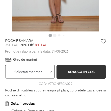
ROCHIE SAMARA
350
Lei
| -20% Off
280
Lei
Promotie valabila pana la data: 31-08-2026
Ghid de marimi
Selectati marimea
ADAUGA IN COS
COD:
VZRONESCA029
Rochie din catifea subtire neagra pt plaja, cu bretele Izavandee si
croi asimetric
Detalii produs
Colectie:
Primavara - vara