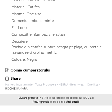
Material:
Catifea
Marime:
One size
Domeniu:
Imbracaminte
Fit:
Loose
Compozitie:
Bumbac si elastan
Descriere:
Rochie din catifea subtire neagra pt plaja, cu bretele
izavandee si croi asimetric
Culoare:
Negru
Opinia cumparatorului
Share
Haine si Incaltaminte
Toate Produsele
NEGRU
Beachwear
One Size
ROCHIE SAMARA
Livrare gratuita
in 3-7 zile lucratoare incepand cu 1000 Lei
Retur gratuit
in 30 de zile
Vezi detalii