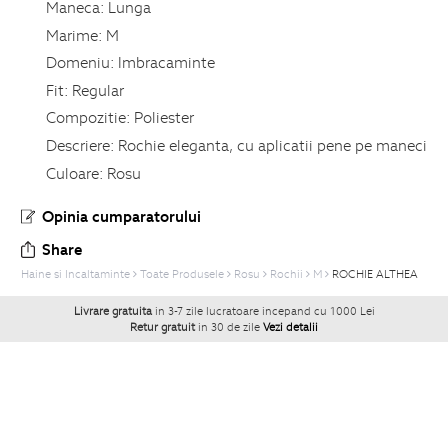
Maneca:
Lunga
Marime:
M
Domeniu:
Imbracaminte
Fit:
Regular
Compozitie:
Poliester
Descriere:
Rochie eleganta, cu aplicatii pene pe maneci
Culoare:
Rosu
Opinia cumparatorului
Share
Haine si Incaltaminte
Toate Produsele
Rosu
Rochii
M
ROCHIE ALTHEA
Livrare gratuita
in 3-7 zile lucratoare incepand cu 1000 Lei
Retur gratuit
in 30 de zile
Vezi detalii