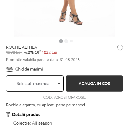
ROCHIE ALTHEA
1290
Lei
| -20% Off
1032
Lei
Promotie valabila pana la data: 31-08-2026
Ghid de marimi
Selectati marimea
ADAUGA IN COS
COD:
VZROSTOFAROSIE
Rochie eleganta, cu aplicatii pene pe maneci
Detalii produs
Colectie:
All season