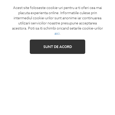
Acest site foloseste cookie-uri pentru a-ti oferi cea mai
CONCIERGE
placuta experienta online. Informatiile culese prin
Termeni si conditii
intermediul cookie-urilor sunt anonime iar continuarea
Retur
utilizarii serviciilor noastre presupune acceptarea
acestora. Poti sa iti schimbi oricand setarile cookie-urilor
Securitatea datelor
aici
.
Feedback site
ANPC
SUNT DE ACORD
SOL
IZAVANDEE
Contact
Showroom
Cariere
Intrebari frecvente
Sitemap
SHARE