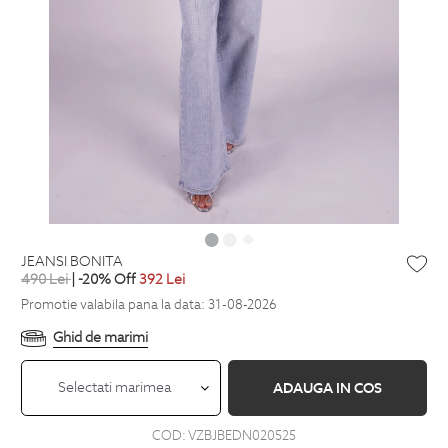
JEANSI BONITA
490
Lei
| -20% Off
392
Lei
Promotie valabila pana la data: 31-08-2026
Ghid de marimi
Selectati marimea
ADAUGA IN COS
COD:
VZBJBEDN020525