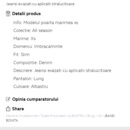
Jeansi evazati cu aplicatii stralucitoare
Detalii produs
Info:
Modelul poarta marimea xs
Colectie:
All season
Marime:
Xs
Domeniu:
Imbracaminte
Fit:
Slim
Compozitie:
Denim
Descriere:
Jeansi evazati cu aplicatii stralucitoare
Pantalon:
Lung
Culoare:
Albastru
Opinia cumparatorului
Share
Haine si Incaltaminte
Toate Produsele
ALBASTRU
Blugi
XS
JEANSI
BONITA