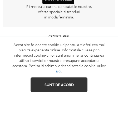
Fii mereu la curent cu noutatile noastre,
oferte speciale si trenduri
in moda feminina.
CONCIERGE
Termeni si conditii
Acest site foloseste cookie-uri pentru a-ti oferi cea mai
placuta experienta online. Informatiile culese prin
Retur
intermediul cookie-urilor sunt anonime iar continuarea
Securitatea datelor
utilizarii serviciilor noastre presupune acceptarea
Feedback site
acestora. Poti sa iti schimbi oricand setarile cookie-urilor
aici
.
ANPC
SOL
SUNT DE ACORD
IZAVANDEE
Contact
Showroom
Cariere