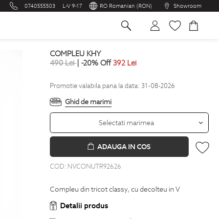
0740555503
L-V 9-17
RO Romanian (RON)
Showroom
na
COMPLEU KHY
490
Lei
| -20% Off
392
Lei
Promotie valabila pana la data: 31-08-2026
Ghid de marimi
Selectati marimea
ADAUGA IN COS
COD:
NVCONUTR92626
Compleu din tricot classy, cu decolteu in V
Detalii produs