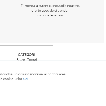
Fii mereu la curent cu noutatile noastre,
oferte speciale si trenduri
in moda feminina.
CATEGORII
Bluze - Topuri
Jachete -Paltoane
Tricouri
iul cookie-urilor sunt anonime iar continuarea
Rochii
ile cookie-urilor
aici
.
Compleuri
Pantaloni
Accesorii