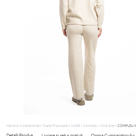
Haine si Incaltaminte
Toate Produsele
NUDE
Compleu
One Size
COMPLEU 
Detalii Produs
Livrare si retur gratuit
Opinia Cumparatorului