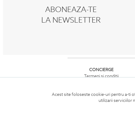
ABONEAZA-TE
LA NEWSLETTER
CONCIERGE
Termeni si conditii
Retur
Securitatea datelor
Acest site foloseste cookie-uri pentru a-ti o
Feedback site
utilizarii serviciil
ANPC
SOL