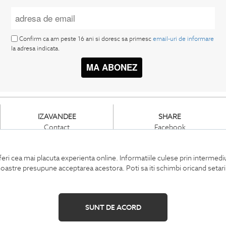
Confirm ca am peste 16 ani si doresc sa primesc
email-uri de informare
la adresa indicata.
MA ABONEZ
IZAVANDEE
SHARE
Contact
Facebook
Showroom
Pinterest
Cariere
Instagram
feri cea mai placuta experienta online. Informatiile culese prin intermed
Intrebari frecvente
or noastre presupune acceptarea acestora. Poti sa iti schimbi oricand setar
Sitemap
SUNT DE ACORD