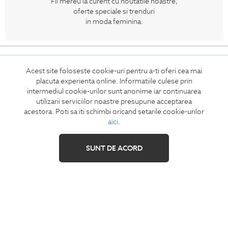
Fii mereu la curent cu noutatile noastre,
oferte speciale si trenduri
in moda feminina.
CONCIERGE
Termeni si conditii
Acest site foloseste cookie-uri pentru a-ti oferi cea mai
placuta experienta online. Informatiile culese prin
Retur
intermediul cookie-urilor sunt anonime iar continuarea
Securitatea datelor
utilizarii serviciilor noastre presupune acceptarea
acestora. Poti sa iti schimbi oricand setarile cookie-urilor
Feedback site
aici
.
ANPC
SOL
SUNT DE ACORD
IZAVANDEE
Contact
Showroom
Cariere
Intrebari frecvente