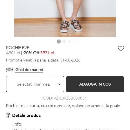
ROCHIE EVE
490
Lei
| -20% Off
392
Lei
Promotie valabila pana la data: 31-08-2026
Ghid de marimi
Selectati marimea
ADAUGA IN COS
COD:
VZRORZSBU00034
Rochie roz, scurta, cu croi oversize, volane pe umeri si la poale
Detalii produs
Info: