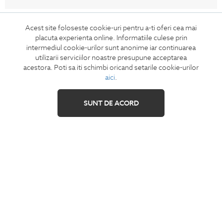
CONCIERGE
Acest site foloseste cookie-uri pentru a-ti oferi cea mai
placuta experienta online. Informatiile culese prin
Termeni si conditii
intermediul cookie-urilor sunt anonime iar continuarea
Retur
utilizarii serviciilor noastre presupune acceptarea
Securitatea datelor
acestora. Poti sa iti schimbi oricand setarile cookie-urilor
aici
.
Feedback site
ANPC
SUNT DE ACORD
SOL
IZAVANDEE
Contact
Showroom
Cariere
Intrebari frecvente
Sitemap