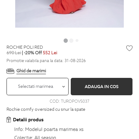
ROCHIE POLI RED
690
Lei
| -20% Off
552
Lei
Promotie valabila pana la data: 31-08-2026
Ghid de marimi
Selectati marimea
ADAUGA IN COS
COD:
TUROPOVS037
Rochie comfy oversized cu snur la spate
Detalii produs
Info:
Modelul poarta marimea xs
Colectie:
All season