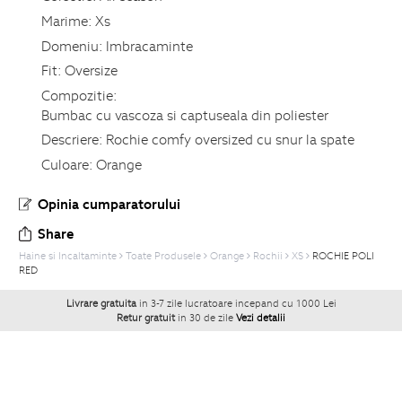
Marime:
Xs
Domeniu:
Imbracaminte
Fit:
Oversize
Compozitie:
Bumbac cu vascoza si captuseala din poliester
Descriere:
Rochie comfy oversized cu snur la spate
Culoare:
Orange
Opinia cumparatorului
Share
Haine si Incaltaminte
Toate Produsele
Orange
Rochii
XS
ROCHIE POLI
RED
Livrare gratuita
in 3-7 zile lucratoare incepand cu 1000 Lei
Retur gratuit
in 30 de zile
Vezi detalii