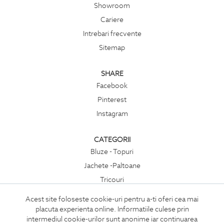
Showroom
Cariere
Intrebari frecvente
Sitemap
SHARE
Facebook
Pinterest
Instagram
CATEGORII
Bluze - Topuri
Jachete -Paltoane
Tricouri
Rochii
Acest site foloseste cookie-uri pentru a-ti oferi cea mai
Compleuri
placuta experienta online. Informatiile culese prin
intermediul cookie-urilor sunt anonime iar continuarea
Pantaloni