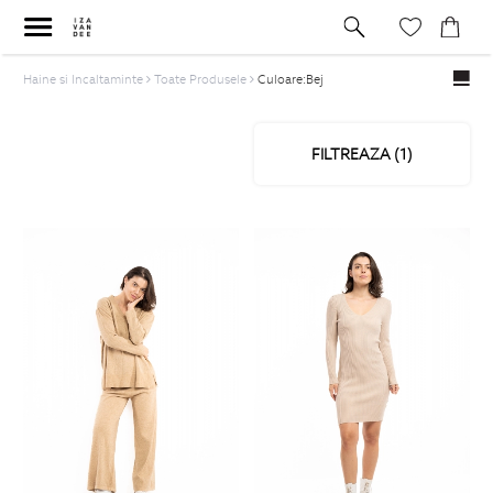
Haine si Incaltaminte
Toate Produsele
Culoare:Bej
FILTREAZA (
1
)