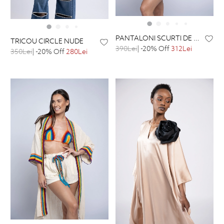
PANTALONI SCURTI DE PLAJA
TRICOU CIRCLE NUDE
390Lei
| -20% Off
312Lei
350Lei
| -20% Off
280Lei