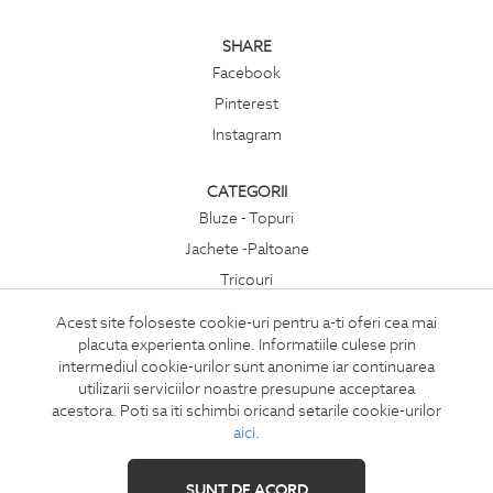
SHARE
Facebook
Pinterest
Instagram
CATEGORII
Bluze - Topuri
Jachete -Paltoane
Tricouri
Rochii
Acest site foloseste cookie-uri pentru a-ti oferi cea mai
Compleuri
placuta experienta online. Informatiile culese prin
intermediul cookie-urilor sunt anonime iar continuarea
Pantaloni
utilizarii serviciilor noastre presupune acceptarea
Accesorii
acestora. Poti sa iti schimbi oricand setarile cookie-urilor
aici
.
SUNT DE ACORD