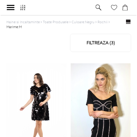
Haine si Incaltaminte
Toate Produsele
Culoare:Negru
Rochii
Marime:M
FILTREAZA (
3
)