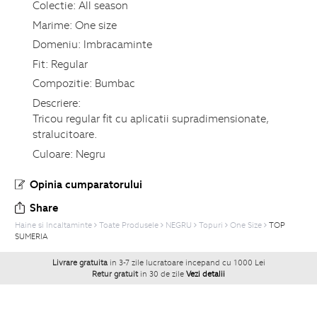
Colectie:
All season
Marime:
One size
Domeniu:
Imbracaminte
Fit:
Regular
Compozitie:
Bumbac
Descriere:
Tricou regular fit cu aplicatii supradimensionate,
stralucitoare.
Culoare:
Negru
Opinia cumparatorului
Share
Haine si Incaltaminte
Toate Produsele
NEGRU
Topuri
One Size
TOP
SUMERIA
Livrare gratuita
in 3-7 zile lucratoare incepand cu 1000 Lei
Retur gratuit
in 30 de zile
Vezi detalii