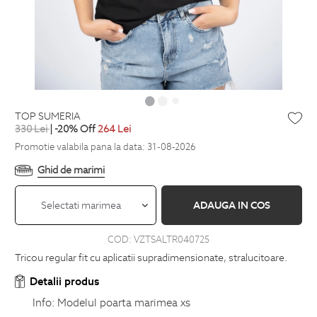
TOP SUMERIA
330
Lei
| -20% Off
264
Lei
Promotie valabila pana la data: 31-08-2026
Ghid de marimi
Selectati marimea
ADAUGA IN COS
COD:
VZTSALTR040725
Tricou regular fit cu aplicatii supradimensionate, stralucitoare.
Detalii produs
Info:
Modelul poarta marimea xs