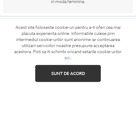
in moda feminina.
CONCIERGE
Acest site foloseste cookie-uri pentru a-ti oferi cea mai
Termeni si conditii
placuta experienta online. Informatiile culese prin
intermediul cookie-urilor sunt anonime iar continuarea
Retur
utilizarii serviciilor noastre presupune acceptarea
Securitatea datelor
acestora. Poti sa iti schimbi oricand setarile cookie-urilor
Feedback site
aici
.
ANPC
SUNT DE ACORD
SOL
IZAVANDEE
Contact
Showroom
Cariere
Intrebari frecvente
Sitemap